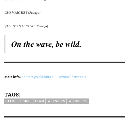
LEO MAIGRET (França)
VALENTIN LECHAT (França)
On the wave, be wild.
Mais info:
contact@wildsuits.eu
|
www.wildsuits.eu
TAGS:
FATOS DE SURF
TEAM
WETSUITS
WILDSUITS