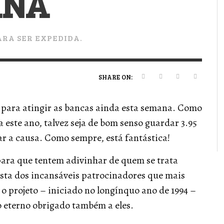
ANA
VERT MAGAZINE
VERT MAGAZINE
VERT MAGAZINE
,
,
,
16/04/2026
13/02/2025
22/12/2025
V
V
V
V
ARA SER EXPEDIDA.
SHARE ON:
 para atingir as bancas ainda esta semana. Como
 este ano, talvez seja de bom senso guardar 3.95
ar a causa. Como sempre, está fantástica!
para que tentem adivinhar de quem se trata
sta dos incansáveis patrocinadores que mais
o projeto – iniciado no longínquo ano de 1994 –
 eterno obrigado também a eles.