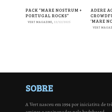
PACK “MARE NOSTRUM +
ADERE A
PORTUGAL ROCKS”
CROWDFU
‘MARE N
VERT MAGAZINE
,
12/12/2025
VERT MAGAZ
SOBRE
A Vert nasceu em 1994 por iniciativa de tr
amigos e apaixonados pelo bodyboard.