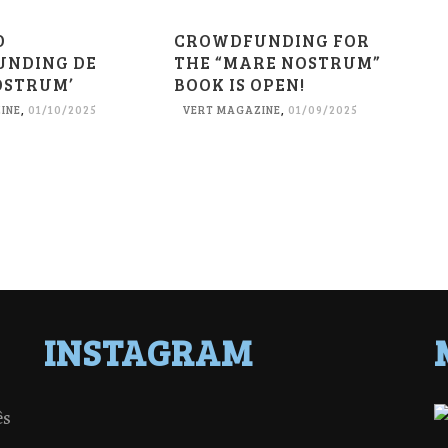
O
CROWDFUNDING FOR
NDING DE
THE “MARE NOSTRUM”
OSTRUM’
BOOK IS OPEN!
INE
,
01/10/2025
VERT MAGAZINE
,
01/09/2025
INSTAGRAM
ês