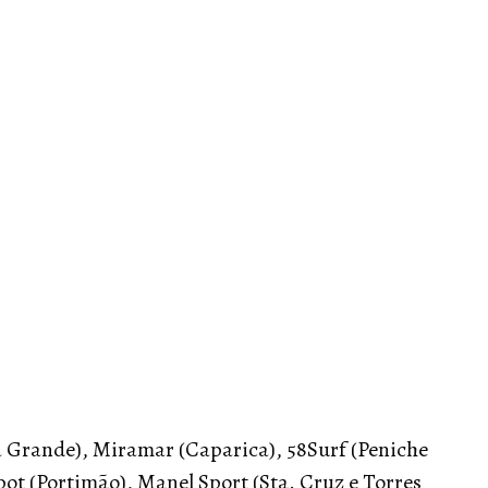
 Grande), Miramar (Caparica), 58Surf (Peniche
 Spot (Portimão), Manel Sport (Sta. Cruz e Torres