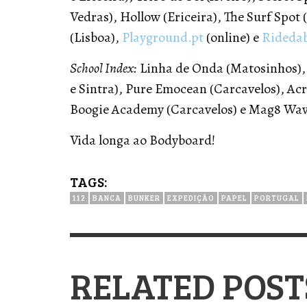
Vedras), Hollow (Ericeira), The Surf Spot
(Lisboa),
Playground.pt
(online) e
Rideda
School Index:
Linha de Onda (Matosinhos), 
e Sintra), Pure Emocean (Carcavelos), Ac
Boogie Academy (Carcavelos) e Mag8 Wave 
Vida longa ao Bodyboard!
TAGS:
112
BANCA
BUNKER
EXPEDIÇÃO
PAPEL
PORTUGAL
RELATED POST