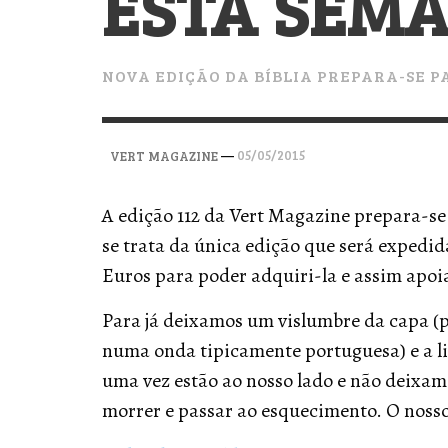
ESTA SEM
VERT MAGAZINE
VERT MAGAZINE
VERT MAGAZINE
,
,
,
28/04/2026
17/03/2025
12/01/2026
NOVA EDIÇÃO DA BÍBLIA PREPARA-SE P
—
05/05/2015
VERT MAGAZINE
A edição 112 da Vert Magazine prepara-se
se trata da única edição que será expedida
Euros para poder adquiri-la e assim apoi
Para já deixamos um vislumbre da capa (
numa onda tipicamente portuguesa) e a li
uma vez estão ao nosso lado e não deixam 
morrer e passar ao esquecimento. O nosso