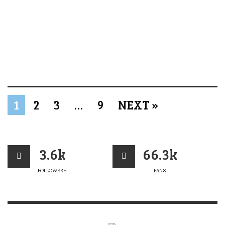
1
2
3
…
9
NEXT »
3.6k
66.3k
FOLLOWERS
FANS