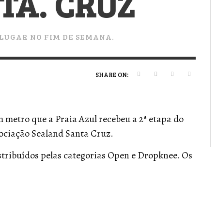
TA. CRUZ
VERT MAGAZINE
VERT MAGAZINE
VERT MAGAZINE
,
,
,
16/04/2026
13/02/2025
22/12/2025
V
V
V
V
 LUGAR NO FIM DE SEMANA.
SHARE ON:
 metro que a Praia Azul recebeu a 2ª etapa do
sociação Sealand Santa Cruz.
istribuídos pelas categorias Open e Dropknee. Os