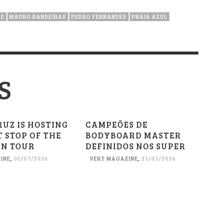
DE
MAURO BANDEIRAS
PEDRO FERNANDES
PRAIA AZUL
S
UZ IS HOSTING
CAMPEÕES DE
 STOP OF THE
BODYBOARD MASTER
N TOUR
DEFINIDOS NOS SUPER
INE
,
01/07/2026
VERT MAGAZINE
,
25/05/2026