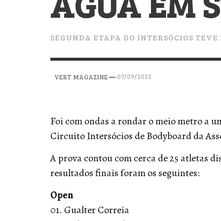
ÁGUA EM S
VERT MAGAZINE
VERT MAGAZINE
VERT MAGAZINE
,
,
,
28/04/2026
17/03/2025
12/01/2026
SEGUNDA ETAPA DO INTERSÓCIOS TEVE
—
07/09/2015
VERT MAGAZINE
Foi com ondas a rondar o meio metro a um
Circuito Intersócios de Bodyboard da As
A prova contou com cerca de 25 atletas d
resultados finais foram os seguintes:
Open
01. Gualter Correia