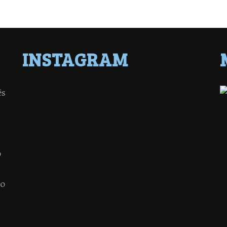
INSTAGRAM
ês
o
 o