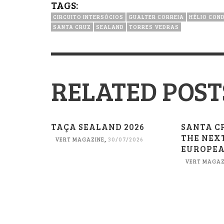
TAGS:
CIRCUITO INTERSÓCIOS
GUALTER CORREIA
HÉLIO CON
SANTA CRUZ
SEALAND
TORRES VEDRAS
RELATED POST
TAÇA SEALAND 2026
SANTA CR
THE NEXT
VERT MAGAZINE
,
30/07/2026
EUROPEA
VERT MAGAZ