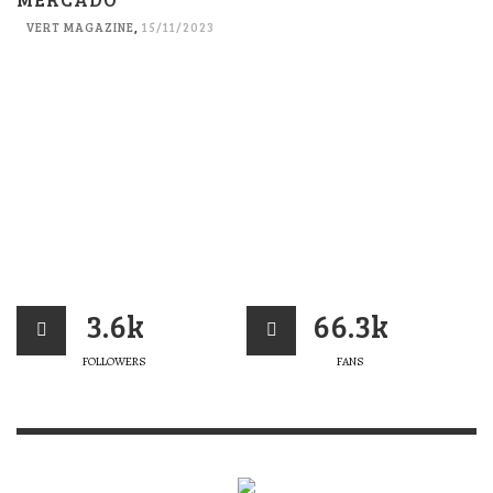
VERT MAGAZINE
,
15/11/2023
3.6k
66.3k
FOLLOWERS
FANS