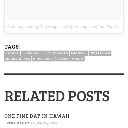
A video posted by Vert Magazine (@vertmagazine)
on
May 5, 2015 at 12:58pm PDT
TAGS:
BATATA
ED SLOANE
FOTOGRAFIAS
IMAGENS
INSTAGRAM
MIGUEL NUNES
POPULARES
SEAMUS MAKIM
RELATED POSTS
ONE FINE DAY IN HAWAII
VERT MAGAZINE
,
03/05/2024