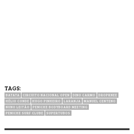
TAGS:
BATATA
CIRCUITO NACIONAL OPEN
DINO CARMO
DROPKNEE
HÉLIO CONDE
HUGO PINHEIRO
LARANJA
MANUEL CENTENO
NUNO LEITÃO
PENICHE BODYBOARD MEETING
PENICHE SURF CLUBE
SUPERTUBOS