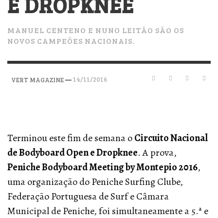
E DROPKNEE
MANUEL CENTENO E NUNO LEITÃO SÃO OS
NOVOS CAMPEÕES NACIONAIS.
—
14/11/2016
VERT MAGAZINE
Terminou este fim de semana o
Circuito Nacional
de Bodyboard Open e Dropknee
. A prova,
Peniche Bodyboard Meeting by Montepio 2016
,
uma organização do Peniche Surfing Clube,
Federação Portuguesa de Surf e Câmara
Municipal de Peniche, foi simultaneamente a 5.ª e