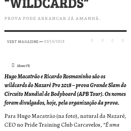
“WILDCARDS”
PROVA PODE ARRANCAR JÁ AMANHÃ.
—
03/10/2018
VERT MAGAZINE
Alvaro FR
Hugo Macatrão e Ricardo Rosmaninho são os
wildcards do Nazaré Pro 2018 – prova Grande Slam do
Circuito Mundial de Bodyboard (APB Tour). Os nomes
foram divulgados, hoje, pela organização da prova.
Para Hugo Macatrão (na foto), natural da Nazaré,
CEO no Pride Training Club Carcavelos,
“É uma