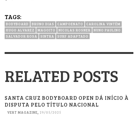
TAGS:
BODYBOARD
BRUNO DIAS
CAMPOENATO
CAROLINA VINTÉM
HUGO ALVAREZ
MAGOITO
NICOLAS ROSNER
NUNO PAULINO
SALVADOR ROSA
SINTRA
SURF ADAPTADO
RELATED POSTS
SANTA CRUZ BODYBOARD OPEN DÁ INÍCIO À
DISPUTA PELO TÍTULO NACIONAL
VERT MAGAZINE
,
29/05/2025