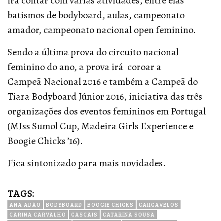
irá contar com várias atividades, entre elas
batismos de bodyboard, aulas, campeonato
amador, campeonato nacional open feminino.
Sendo a última prova do circuito nacional
feminino do ano, a prova irá coroar a
Campeã Nacional 2016 e também a Campeã do
Tiara Bodyboard Júnior 2016, iniciativa das três
organizações dos eventos femininos em Portugal
(MIss Sumol Cup, Madeira Girls Experience e
Boogie Chicks ’16).
Fica sintonizado para mais novidades.
TAGS:
ANA ADÃO
BODYBOARD
BOOGIE CHICKS
CARCAVELOS
CARINA CARVALHO
CASCAIS
CATARINA SOUSA