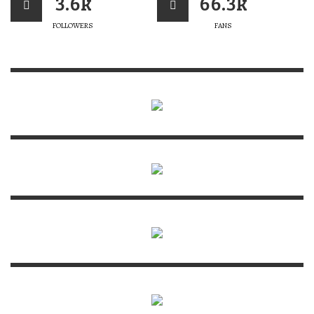
3.6k
66.3k
FOLLOWERS
FANS