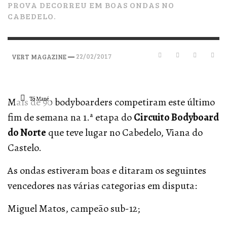
PROVA DECORREU EM BOAS ONDAS NO
CABEDELO.
—
22/02/2017
VERT MAGAZINE
Tó Mané
Mais de 90 bodyboarders competiram este último
fim de semana na 1.ª etapa do
Circuito Bodyboard
do Norte
que teve lugar no Cabedelo, Viana do
Castelo.
As ondas estiveram boas e ditaram os seguintes
vencedores nas várias categorias em disputa:
Miguel Matos, campeão sub-12;