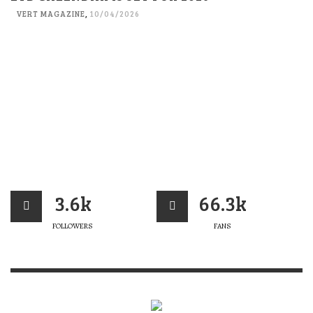
VERT MAGAZINE
,
10/04/2026
3.6k
66.3k
FOLLOWERS
FANS