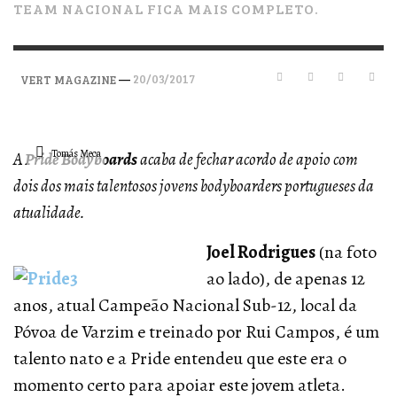
TEAM NACIONAL FICA MAIS COMPLETO.
—
20/03/2017
VERT MAGAZINE
Tomás Meca
A
Pride Bodyboards
acaba de fechar acordo de apoio com
dois dos mais talentosos jovens bodyboarders portugueses da
atualidade.
Joel Rodrigues
(na foto
ao lado), de apenas 12
anos, atual Campeão Nacional Sub-12, local da
Póvoa de Varzim e treinado por Rui Campos, é um
talento nato e a Pride entendeu que este era o
momento certo para apoiar este jovem atleta.