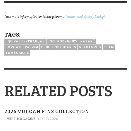
Para mais informações contactar pelo email
nunoamado@surfcloud.pt
TAGS:
EQUIPA
ESPERANÇAS
JOEL RODRIGUES
NAZARÉ
PÓVOA DE VARZIM
PRIDE BODYBOARDS
RUI CAMPOS
TEAM
TOMÁS MECA
RELATED POSTS
2026 VULCAN FINS COLLECTION
VERT MAGAZINE
,
10/07/2026