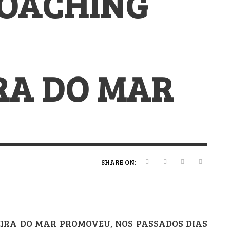
COACHING
VERT MAGAZINE
VERT MAGAZINE
VERT MAGAZINE
,
,
,
16/04/2026
13/02/2025
22/12/2025
V
V
V
V
RA DO MAR
SHARE ON:
IRA DO MAR PROMOVEU, NOS PASSADOS DIAS