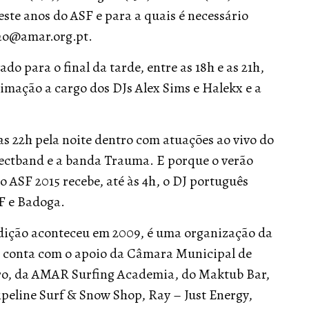
ste anos do ASF e para a quais é necessário
cao@amar.org.pt.
 para o final da tarde, entre as 18h e as 21h,
mação a cargo dos DJs Alex Sims e Halekx e a
as 22h pela noite dentro com atuações ao vivo do
fectband e a banda Trauma. E porque o verão
 ASF 2015 recebe, até às 4h, o DJ português
F e Badoga.
ção aconteceu em 2009, é uma organização da
 conta com o apoio da Câmara Municipal de
gro, da AMAR Surfing Academia, do Maktub Bar,
ipeline Surf & Snow Shop, Ray – Just Energy,