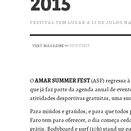
2015
VERT MAGAZINE
VERT MAGAZINE
VERT MAGAZINE
,
,
,
28/04/2026
17/03/2025
12/01/2026
FESTIVAL TEM LUGAR A 11 DE JULHO NA
—
02/07/2015
VERT MAGAZINE
O
AMAR SUMMER FEST
(ASF) regressa à 
que já faz parte da agenda anual de event
atividades desportivas gratuitas, uma sun
Para miúdos e graúdos, e para que todos 
Faro tem para oferecer, o dia começa cedo
grátis. Bodyboard e surf (10h) stand up p