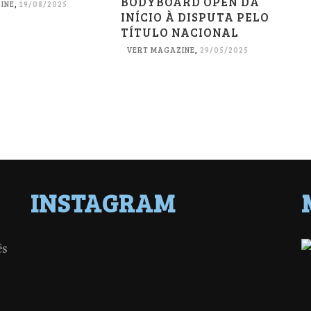
BODYBOARD OPEN DÁ
INE
,
19/08/2025
INÍCIO À DISPUTA PELO
TÍTULO NACIONAL
VERT MAGAZINE
,
29/05/2025
INSTAGRAM
ês