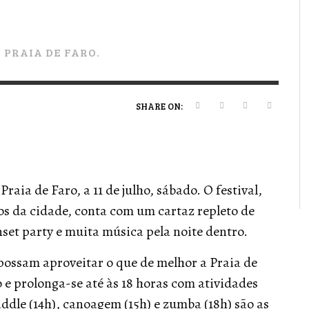
VERT MAGAZINE
VERT MAGAZINE
VERT MAGAZINE
,
,
,
16/04/2026
13/02/2025
22/12/2025
V
V
V
V
 PRAIA DE FARO.
SHARE ON:
Praia de Faro, a 11 de julho, sábado. O festival,
os da cidade, conta com um cartaz repleto de
set party e muita música pela noite dentro.
possam aproveitar o que de melhor a Praia de
 e prolonga-se até às 18 horas com atividades
addle (14h), canoagem (15h) e zumba (18h) são as