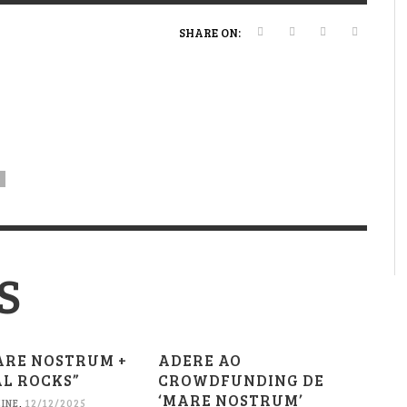
VERT MAGAZINE
VERT MAGAZINE
VERT MAGAZINE
,
,
,
16/04/2026
13/02/2025
22/12/2025
V
V
V
V
SHARE ON:
S
S
ARE NOSTRUM +
ADERE AO
L ROCKS”
CROWDFUNDING DE
‘MARE NOSTRUM’
INE
,
12/12/2025