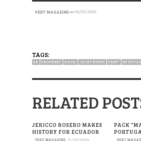
VERT MAGAZINE
VERT MAGAZINE
VERT MAGAZINE
,
,
,
28/04/2026
17/03/2025
12/01/2026
—
20/01/2021
VERT MAGAZINE
TAGS:
DK
DROPKNEE
HAVAI
JACKY BUDER
PRINT
REVISTA
RELATED POST
JERICCO ROSERO MAKES
PACK “M
HISTORY FOR ECUADOR
PORTUGA
VERT MAGAZINE
,
11/05/2026
VERT MAGAZ