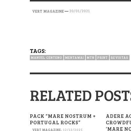
VERT MAGAZINE
VERT MAGAZINE
VERT MAGAZINE
,
,
,
28/04/2026
17/03/2025
12/01/2026
—
20/01/2021
VERT MAGAZINE
TAGS:
MANUEL CENTENO
MENTAWAI
MTN
PRINT
REVISTAS
RELATED POST
PACK “MARE NOSTRUM +
ADERE A
PORTUGAL ROCKS”
CROWDFU
‘MARE N
VERT MAGAZINE
,
12/12/2025