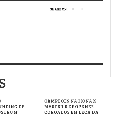
VERT MAGAZINE
VERT MAGAZINE
VERT MAGAZINE
,
,
,
16/04/2026
13/02/2025
22/12/2025
V
V
V
V
SHARE ON:
S
O
CAMPEÕES NACIONAIS
NDING DE
MASTER E DROPKNEE
OSTRUM’
COROADOS EM LEÇA DA