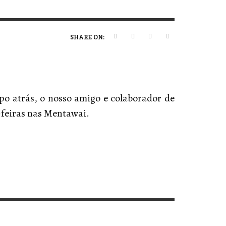
ERT MAGAZINE
ERT MAGAZINE
ERT MAGAZINE
,
,
,
09/07/2026
16/04/2026
20/01/2025
SHARE ON:
o atrás, o nosso amigo e colaborador de
s-feiras nas Mentawai.