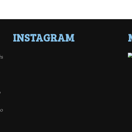
INSTAGRAM
ês
o
 o