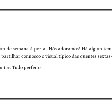
VERT MAGAZINE
,
13/02/2025
V
V
V
fim de semana à porta. Nós adoramos! Há algum temp
 partilhar connosco o visual típico das quentes sexta
ntar. Tudo perfeito.