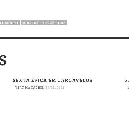
EL SOARES
ROADTRIP
SPOON
TRIP
S
SEXTA ÉPICA EM CARCAVELOS
F
VERT MAGAZINE
,
22/12/2025