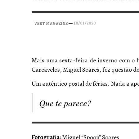
VERT MAGAZINE
VERT MAGAZINE
VERT MAGAZINE
,
,
,
28/04/2026
17/03/2025
12/01/2026
—
10/01/2020
VERT MAGAZINE
Mais uma sexta-feira de inverno com o 
Carcavelos, Miguel Soares, fez questão de
Um autêntico postal de férias. Nada a apo
Que te parece?
Fotografia:
Miguel “Spoon” Soares