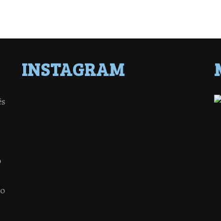
INSTAGRAM
ês
o
 o