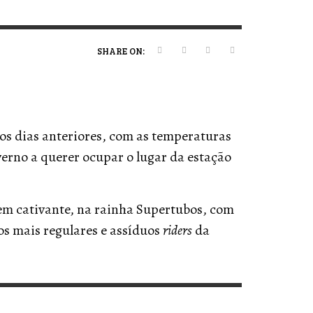
ERT MAGAZINE
ERT MAGAZINE
ERT MAGAZINE
ERT MAGAZINE
,
,
,
,
09/07/2026
16/04/2026
20/01/2025
19/12/2025
SHARE ON:
nos dias anteriores, com as temperaturas
nverno a querer ocupar o lugar da estação
m cativante, na rainha Supertubos, com
dos mais regulares e assíduos
riders
da