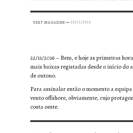
VERT MAGAZINE
VERT MAGAZINE
VERT MAGAZINE
,
,
,
28/04/2026
17/03/2025
12/01/2026
—
22/11/2016
VERT MAGAZINE
22/11/2016 – Bem, e hoje as primeiras hor
mais baixas registadas desde o início do 
de outono.
Para assinalar então o momento a equip
vento offshore, obviamente, cujo protagon
costa oeste.