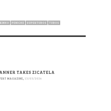
IXINHO
PENICHE
SUPERTUBOS
TUBOS
ANNER TAKES ZICATELA
VERT MAGAZINE
,
13/03/2026