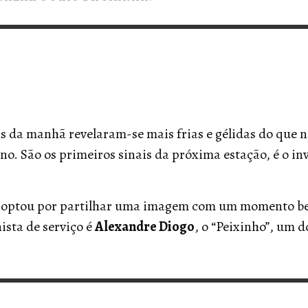
VERT MAGAZINE
VERT MAGAZINE
VERT MAGAZINE
,
,
,
16/04/2026
13/02/2025
22/12/2025
V
V
V
V
as da manhã revelaram-se mais frias e gélidas do que 
ano. São os primeiros sinais da próxima estação, é o i
a optou por partilhar uma imagem com um momento be
ista de serviço é
Alexandre Diogo
, o “Peixinho”, um 