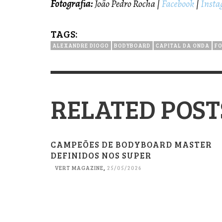
Fotografia:
João Pedro Rocha |
Facebook
|
Inst
TAGS:
ALEXANDRE DIOGO
BODYBOARD
CAPITAL DA ONDA
F
RELATED POST
CAMPEÕES DE BODYBOARD MASTER
DEFINIDOS NOS SUPER
VERT MAGAZINE
,
25/05/2026