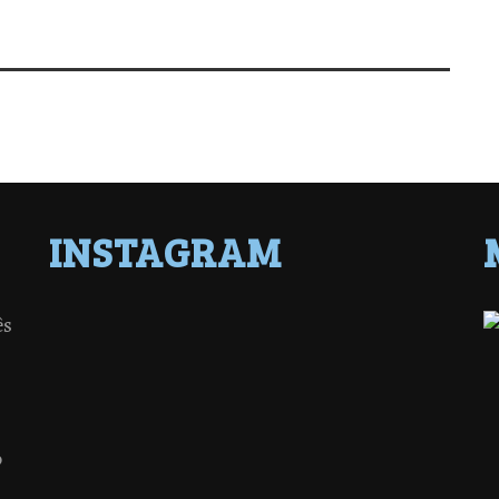
INSTAGRAM
ês
o