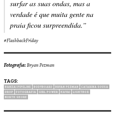
surfar as suas ondas, mas a
verdade é que muita gente na
praia ficou surpreendida.”
#FlashbackFriday
Fotografia:
Bryan Pezman
TAGS:
BANZAI PIPELINE
BODYBOARD
BRYAN PEZMAN
CATARINA SOUSA
DROP
FOTOGRAFIA
GIRL POWER
HAVAI
LIGHTBOX
NORTH SHORE