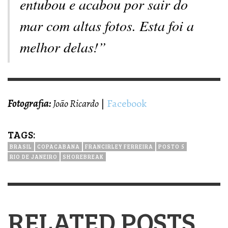
entubou e acabou por sair do
mar com altas fotos. Esta foi a
melhor delas!”
Fotografia:
João Ricardo
|
Facebook
TAGS:
BRASIL
COPACABANA
FRANCIRLEY FERREIRA
POSTO 5
RIO DE JANEIRO
SHOREBREAK
RELATED POSTS