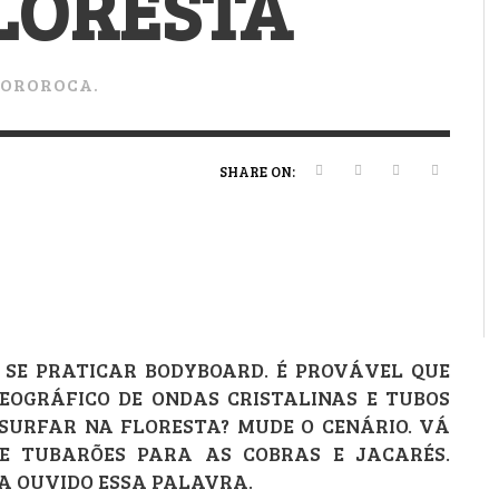
LORESTA
VERT MAGAZINE
VERT MAGAZINE
VERT MAGAZINE
,
,
,
16/04/2026
13/02/2025
22/12/2025
V
V
V
V
POROROCA.
SHARE ON:
 SE PRATICAR BODYBOARD. É PROVÁVEL QUE
OGRÁFICO DE ONDAS CRISTALINAS E TUBOS
 SURFAR NA FLORESTA? MUDE O CENÁRIO. VÁ
 E TUBARÕES PARA AS COBRAS E JACARÉS.
HA OUVIDO ESSA PALAVRA.