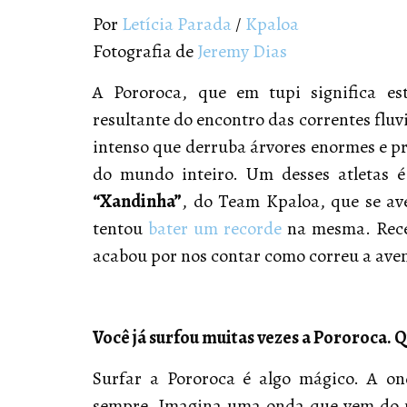
Por
Letícia Parada
/
Kpaloa
Fotografia de
Jeremy Dias
A Pororoca, que em tupi significa e
resultante do encontro das correntes fluv
intenso que derruba árvores enormes e pro
do mundo inteiro. Um desses atletas é
“Xandinha”
, do Team Kpaloa, que se av
tentou
bater um recorde
na mesma. Recen
acabou por nos contar como correu a ave
Você já surfou muitas vezes a Pororoca. Q
Surfar a Pororoca é algo mágico. A ond
sempre. Imagina uma onda que vem do 