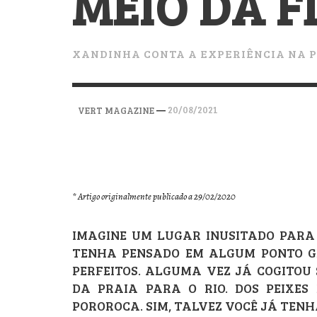
MEIO DA F
VERT MAGAZINE
VERT MAGAZINE
VERT MAGAZINE
,
,
,
28/04/2026
17/03/2025
12/01/2026
XANDINHA CONTA A EXPERIÊNCIA NA 
—
20/08/2021
VERT MAGAZINE
* Artigo originalmente publicado a 29/02/2020
IMAGINE UM LUGAR INUSITADO PARA
TENHA PENSADO EM ALGUM PONTO GE
PERFEITOS. ALGUMA VEZ JÁ COGITOU
DA PRAIA PARA O RIO. DOS PEIXES
POROROCA. SIM, TALVEZ VOCÊ JÁ TEN