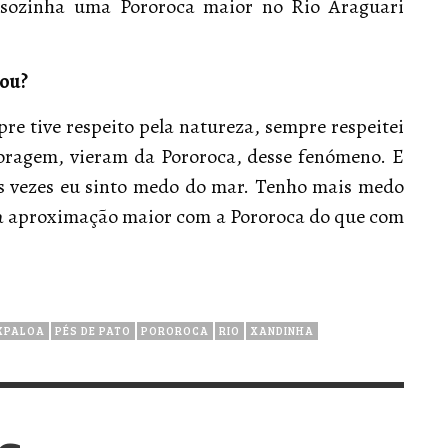
ei sozinha uma Pororoca maior no Rio Araguari
nou?
re tive respeito pela natureza, sempre respeitei
coragem, vieram da Pororoca, desse fenómeno. E
às vezes eu sinto medo do mar. Tenho mais medo
a aproximação maior com a Pororoca do que com
KPALOA
PÉS DE PATO
POROROCA
RIO
XANDINHA