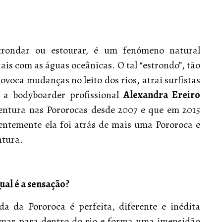
strondar ou estourar, é um fenómeno natural
iais com as águas oceânicas. O tal “estrondo”, tão
voca mudanças no leito dos rios, atrai surfistas
 a bodyboarder profissional
Alexandra Ereiro
entura nas Pororocas desde 2007 e que em 2015
temente ela foi atrás de mais uma Pororoca e
ntura.
ual é a sensação?
a da Pororoca é perfeita, diferente e inédita
mar para dentro do rio e forma uma imensidão