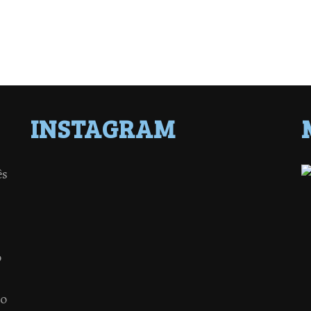
INSTAGRAM
ês
o
 o