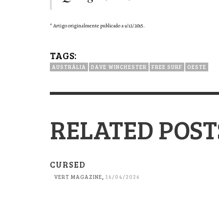
* Artigo originalmente publicado a 9/12/2015.
TAGS:
AUSTRÁLIA
DAVE WINCHESTER
FREE SURF
OESTE
RELATED POST
CURSED
VERT MAGAZINE
,
16/04/2026