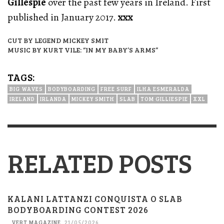
Gillespie
over the past few years in Ireland. First
published in January 2017.
xxx
CUT BY LEGEND MICKEY SMIT
MUSIC BY KURT VILE: “IN MY BABY’S ARMS”
TAGS:
BIG WAVES
BODYBOARDING
FREE SURF
ILHA ESMERALDA
IRELAND
IRLANDA
MICKEY SMITH
SLAB
TOM GILLIESPIE
XXL
RELATED POSTS
KALANI LATTANZI CONQUISTA O SLAB
BODYBOARDING CONTEST 2026
VERT MAGAZINE
,
21/05/2026