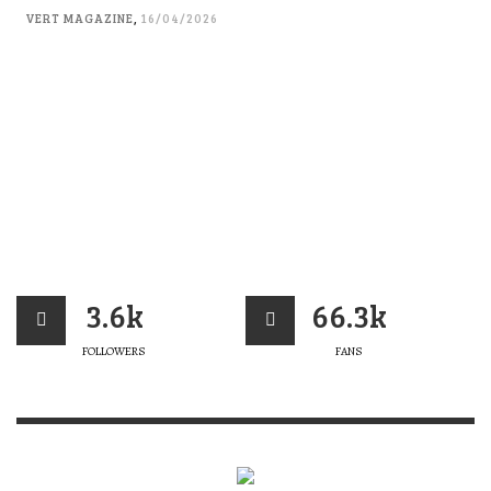
VERT MAGAZINE
,
16/04/2026
3.6k
66.3k
FOLLOWERS
FANS