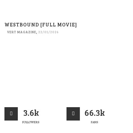
WESTBOUND [FULL MOVIE]
VERT MAGAZINE
,
22/01/2026
3.6k
66.3k
FOLLOWERS
FANS