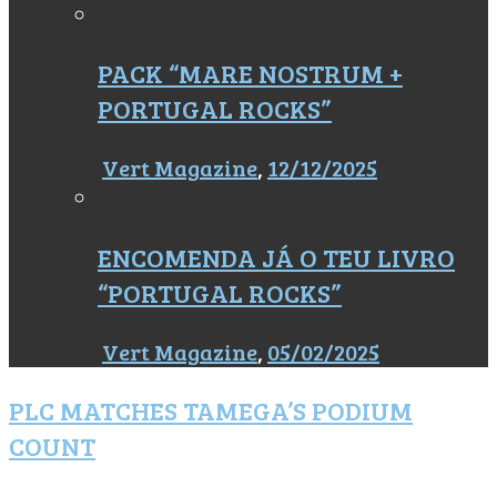
PACK “MARE NOSTRUM +
PORTUGAL ROCKS”
Vert Magazine
,
12/12/2025
ENCOMENDA JÁ O TEU LIVRO
“PORTUGAL ROCKS”
Vert Magazine
,
05/02/2025
PLC MATCHES TAMEGA’S PODIUM
COUNT