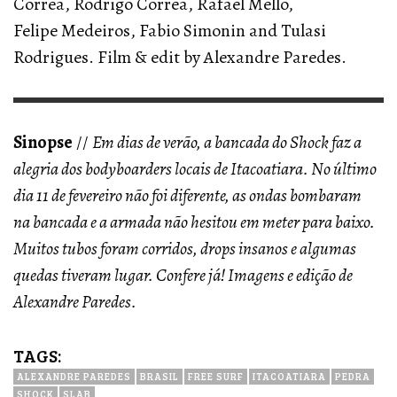
Correa, Rodrigo Correa, Rafael Mello,
Felipe Medeiros, Fabio Simonin and Tulasi
Rodrigues. Film & edit by Alexandre Paredes.
Sinopse
//
Em dias de verão, a bancada do Shock faz a
alegria dos bodyboarders locais de Itacoatiara. No último
dia 11 de fevereiro não foi diferente, as ondas bombaram
na bancada e a armada não hesitou em meter para baixo.
Muitos tubos foram corridos, drops insanos e algumas
quedas tiveram lugar. Confere já! Imagens e edição de
Alexandre Paredes.
TAGS:
ALEXANDRE PAREDES
BRASIL
FREE SURF
ITACOATIARA
PEDRA
SHOCK
SLAB