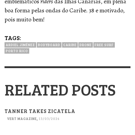
emblemáticos
riders
das Ilhas Canárias, em plena
boa forma pelas ondas do Caribe. 38 e motivado,
pois muito bem!
TAGS:
ARDIEL JIMÉNEZ
BODYBOARD
CARIBE
DRONE
FREE SURF
PORTO RICO
RELATED POSTS
TANNER TAKES ZICATELA
VERT MAGAZINE
,
13/03/2026