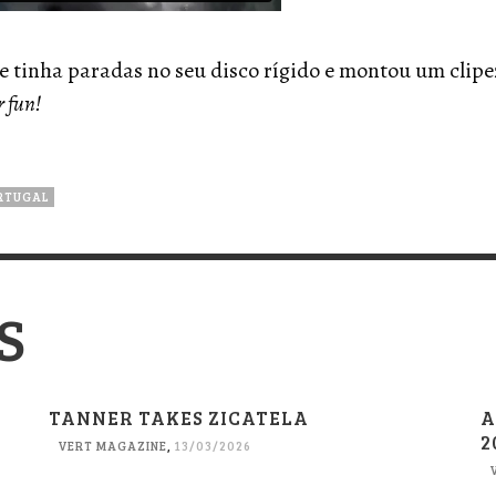
 tinha paradas no seu disco rígido e montou um cli
r fun!
RTUGAL
S
TANNER TAKES ZICATELA
A
2
VERT MAGAZINE
,
13/03/2026