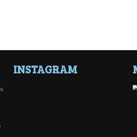
INSTAGRAM
ês
o