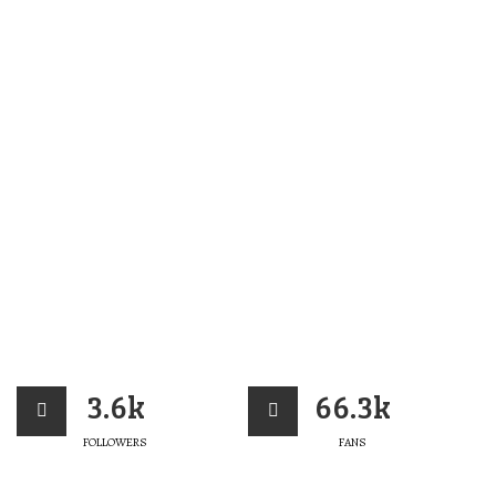
3.6k
66.3k
FOLLOWERS
FANS