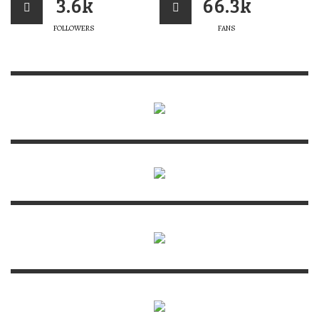
3.6k
66.3k
FOLLOWERS
FANS