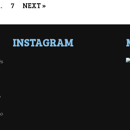
…
7
NEXT »
INSTAGRAM
ês
o
 o