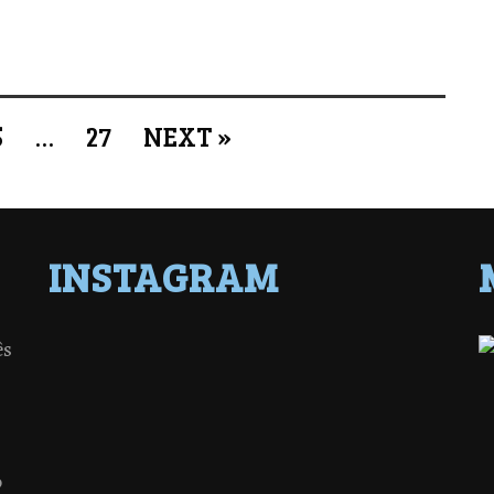
5
…
27
NEXT »
INSTAGRAM
ês
o