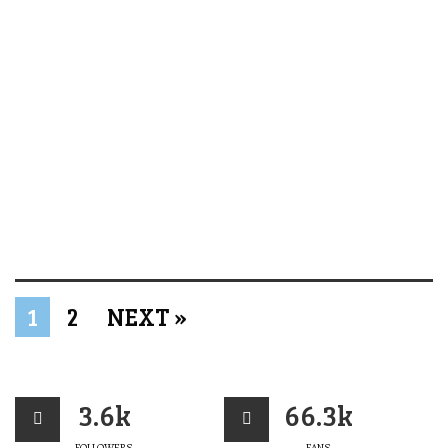
1
2
NEXT »
3.6k
66.3k
FOLLOWERS
FANS