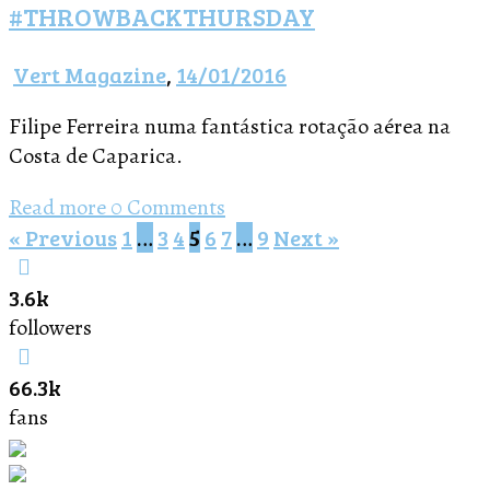
#THROWBACKTHURSDAY
Vert Magazine
,
14/01/2016
Filipe Ferreira numa fantástica rotação aérea na
Costa de Caparica.
Read more
0 Comments
« Previous
1
…
3
4
5
6
7
…
9
Next »
3.6k
followers
66.3k
fans