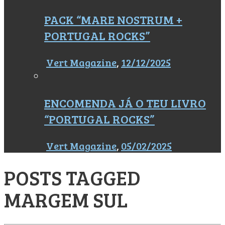
PACK “MARE NOSTRUM +
PORTUGAL ROCKS”
Vert Magazine
,
12/12/2025
ENCOMENDA JÁ O TEU LIVRO
“PORTUGAL ROCKS”
Vert Magazine
,
05/02/2025
POSTS TAGGED
MARGEM SUL