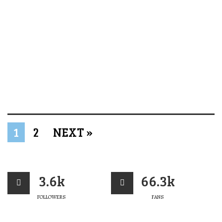
1
2
NEXT »
3.6k
66.3k
FOLLOWERS
FANS