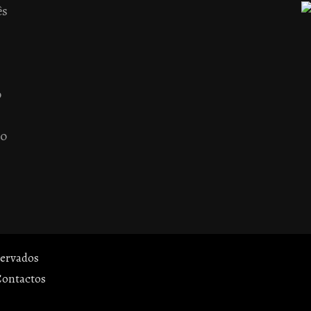
ês
o
 o
servados
Contactos