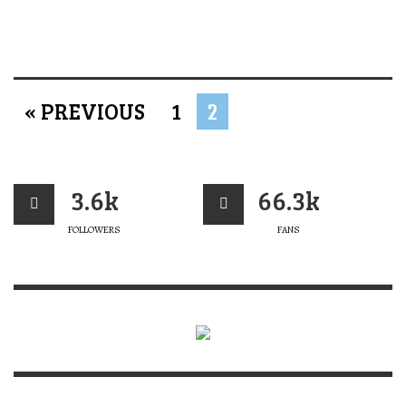
« PREVIOUS
1
2
3.6k
66.3k
FOLLOWERS
FANS