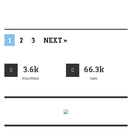
1
2
3
NEXT »
3.6k
66.3k
FOLLOWERS
FANS