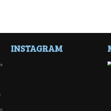
INSTAGRAM
ês
o
 o