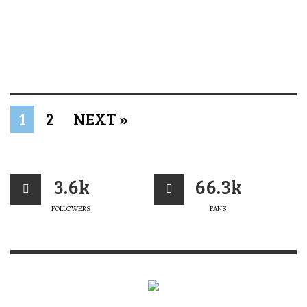
1
2
NEXT »
3.6k
66.3k
FOLLOWERS
FANS