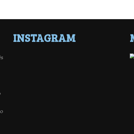
INSTAGRAM
ês
o
 o