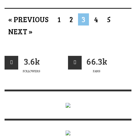
« PREVIOUS
1
2
3
4
5
NEXT »
3.6k
66.3k
FOLLOWERS
FANS