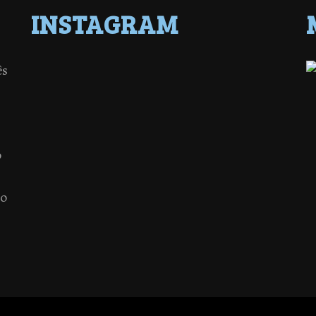
INSTAGRAM
ês
o
 o