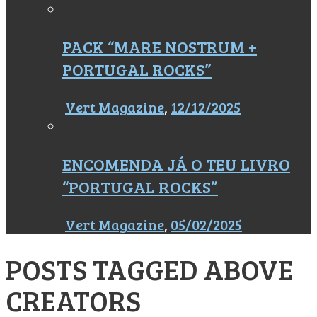
PACK “MARE NOSTRUM +
PORTUGAL ROCKS”
Vert Magazine
,
12/12/2025
ENCOMENDA JÁ O TEU LIVRO
“PORTUGAL ROCKS”
Vert Magazine
,
05/02/2025
POSTS TAGGED
ABOVE
CREATORS