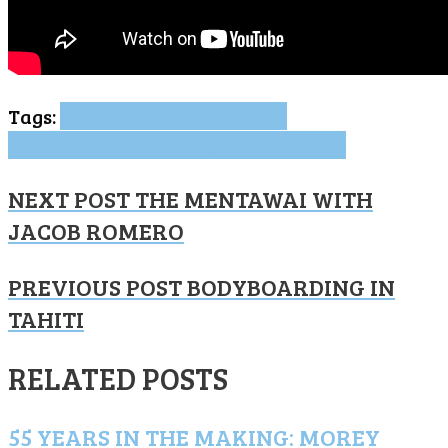
Tags:
Califórnia
Jay Reale
San
Clemente
Tandem Boogie
Vicki Reale
NEXT POST
THE MENTAWAI WITH
JACOB ROMERO
PREVIOUS POST
BODYBOARDING IN
TAHITI
RELATED POSTS
55 YEARS IN THE MAKING: MOREY