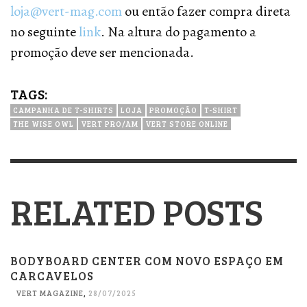
loja@vert-mag.com
ou então fazer compra direta
no seguinte
link
. Na altura do pagamento a
promoção deve ser mencionada.
TAGS:
CAMPANHA DE T-SHIRTS
LOJA
PROMOÇÃO
T-SHIRT
THE WISE OWL
VERT PRO/AM
VERT STORE ONLINE
RELATED POSTS
BODYBOARD CENTER COM NOVO ESPAÇO EM
CARCAVELOS
VERT MAGAZINE
,
28/07/2025