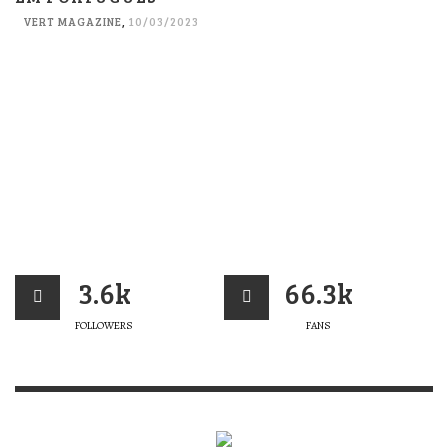
VERT MAGAZINE
,
10/03/2023
3.6k
66.3k
FOLLOWERS
FANS