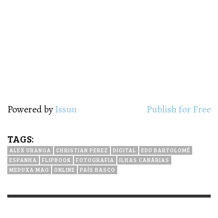
Powered by
Issuu
Publish for Free
TAGS:
ALEX URANGA
CHRISTIAN PEREZ
DIGITAL
EDU BARTOLOMÉ
ESPANHA
FLIPBOOK
FOTOGRAFIA
ILHAS CANÁRIAS
MEDUXA MAG
ONLINE
PAÍS BASCO