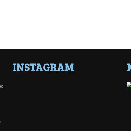
INSTAGRAM
ês
o