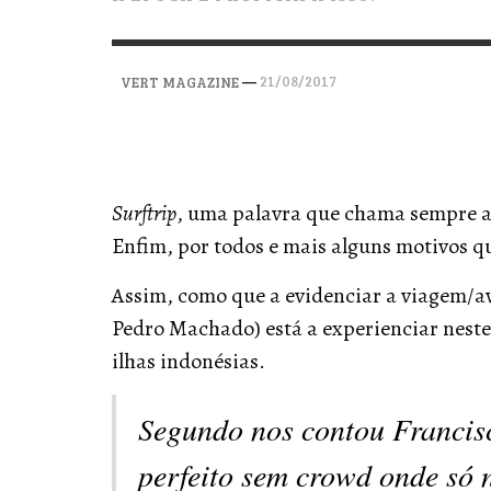
VERT MAGAZINE
VERT MAGAZINE
VERT MAGAZINE
,
,
,
28/04/2026
17/03/2025
12/01/2026
—
21/08/2017
VERT MAGAZINE
Surftrip
, uma palavra que chama sempre a 
Enfim, por todos e mais alguns motivos 
Assim, como que a evidenciar a viagem/
Pedro Machado) está a experienciar nest
ilhas indonésias.
Segundo nos contou Francisco
perfeito sem crowd onde só 