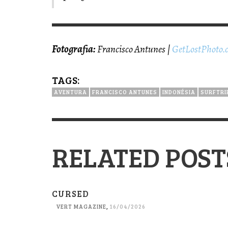
Fotografia:
Francisco Antunes |
GetLostPhoto.
TAGS:
AVENTURA
FRANCISCO ANTUNES
INDONÉSIA
SURFTRI
RELATED POST
CURSED
VERT MAGAZINE
,
16/04/2026