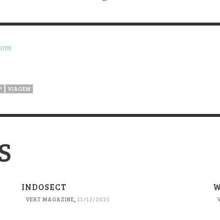
com
P
VIAGEM
S
INDOSECT
W
VERT MAGAZINE
,
11/12/2025