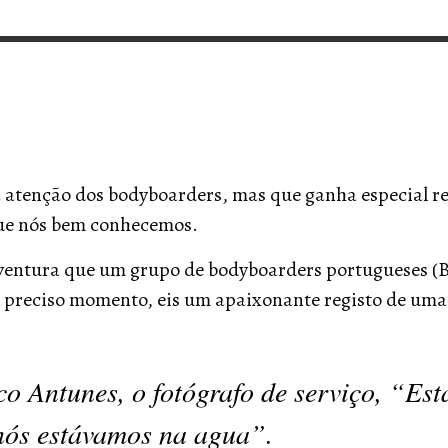
VERT MAGAZINE
VERT MAGAZINE
,
,
13/02/2025
22/12/2025
V
V
V
V
atenção dos bodyboarders, mas que ganha especial re
que nós bem conhecemos.
aventura que um grupo de bodyboarders portugueses 
e preciso momento, eis um apaixonante registo de uma
 Antunes, o fotógrafo de serviço, “Esta
nós estávamos na agua”.