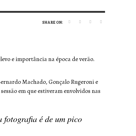
ERT MAGAZINE
ERT MAGAZINE
ERT MAGAZINE
ERT MAGAZINE
,
,
,
,
09/07/2026
16/04/2026
20/01/2025
19/12/2025
SHARE ON:
levo e importância na época de verão.
(Bernardo Machado, Gonçalo Rugeroni e
 sessão em que estiveram envolvidos nas
 fotografia é de um pico